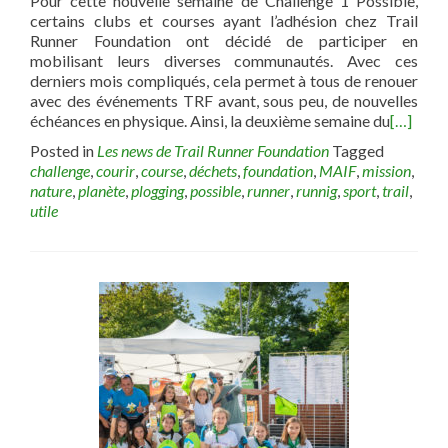
Pour cette nouvelle semaine de Challenge 1 Possible,
certains clubs et courses ayant l’adhésion chez Trail
Runner Foundation ont décidé de participer en
mobilisant leurs diverses communautés. Avec ces
derniers mois compliqués, cela permet à tous de renouer
avec des événements TRF avant, sous peu, de nouvelles
échéances en physique. Ainsi, la deuxième semaine du
[…]
Posted in
Les news de Trail Runner Foundation
Tagged
challenge
,
courir
,
course
,
déchets
,
foundation
,
MAIF
,
mission
,
nature
,
planète
,
plogging
,
possible
,
runner
,
runnig
,
sport
,
trail
,
utile