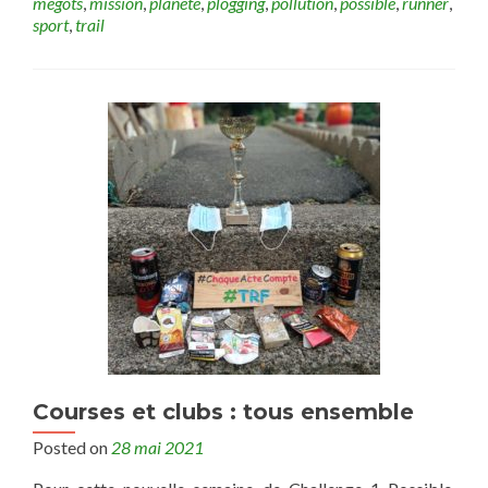
mégots
,
mission
,
planète
,
plogging
,
pollution
,
possible
,
runner
,
sport
,
trail
Courses et clubs : tous ensemble
Posted on
28 mai 2021