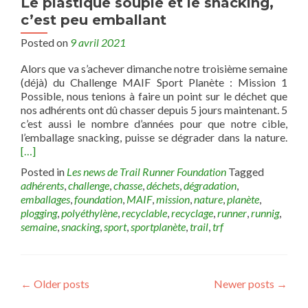
Le plastique souple et le snacking,
c’est peu emballant
Posted on
9 avril 2021
Alors que va s’achever dimanche notre troisième semaine
(déjà) du Challenge MAIF Sport Planète : Mission 1
Possible, nous tenions à faire un point sur le déchet que
nos adhérents ont dû chasser depuis 5 jours maintenant. 5
c’est aussi le nombre d’années pour que notre cible,
l’emballage snacking, puisse se dégrader dans la nature.
[…]
Posted in
Les news de Trail Runner Foundation
Tagged
adhérents
,
challenge
,
chasse
,
déchets
,
dégradation
,
emballages
,
foundation
,
MAIF
,
mission
,
nature
,
planète
,
plogging
,
polyéthylène
,
recyclable
,
recyclage
,
runner
,
runnig
,
semaine
,
snacking
,
sport
,
sportplanète
,
trail
,
trf
Posts
←
Older posts
Newer posts
→