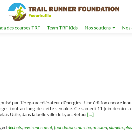
da des courses TRF
Team TRF Kids
Nos soutiens
Nos 
ropulsé par Térega accélérateur d’énergies. Une édition encore inou
nges tout au long de cette semaine. Ce samedi 11 juin dernier a 
lais Utile, dans la belle ville de Lyon. Retour
[…]
ged
déchets
,
environnement
,
foundation
,
marche
,
mission
,
planète
,
plas