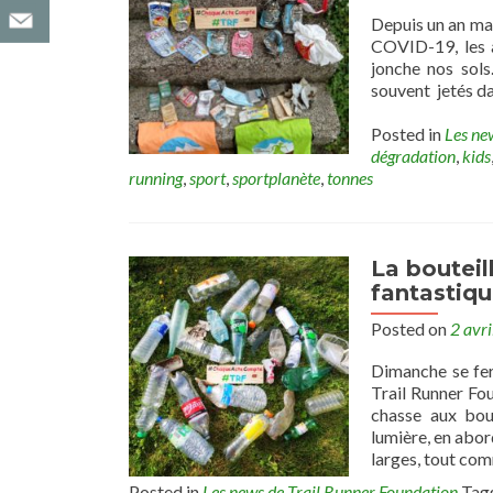
Depuis un an mai
COVID-19, les a
jonche nos sol
souvent jetés da
Posted in
Les ne
dégradation
,
kids
running
,
sport
,
sportplanète
,
tonnes
La bouteil
fantastiq
Posted on
2 avr
Dimanche se fer
Trail Runner Fo
chasse aux bout
lumière, en abo
larges, tout co
Posted in
Les news de Trail Runner Foundation
Tag