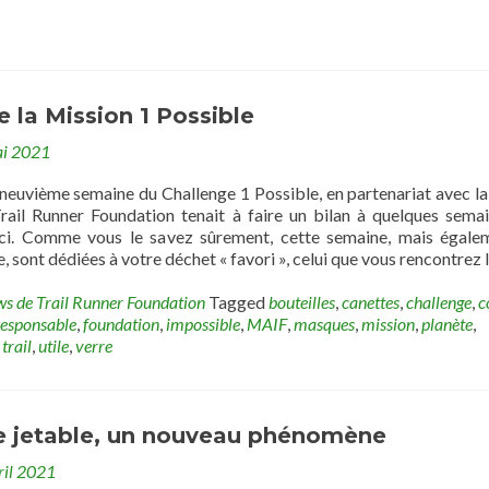
e la Mission 1 Possible
i 2021
 neuvième semaine du Challenge 1 Possible, en partenariat avec l
Trail Runner Foundation tenait à faire un bilan à quelques sema
-ci. Comme vous le savez sûrement, cette semaine, mais égale
, sont dédiées à votre déchet « favori », celui que vous rencontrez 
ws de Trail Runner Foundation
Tagged
bouteilles
,
canettes
,
challenge
,
c
esponsable
,
foundation
,
impossible
,
MAIF
,
masques
,
mission
,
planète
,
,
trail
,
utile
,
verre
 jetable, un nouveau phénomène
ril 2021