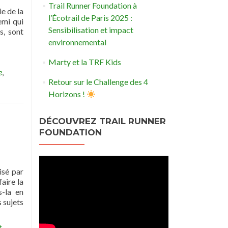
Trail Runner Foundation à
e de la
l’Écotrail de Paris 2025 :
emi qui
Sensibilisation et impact
s, sont
environnemental
Marty et la TRF Kids
e
,
Retour sur le Challenge des 4
Horizons !
DÉCOUVREZ TRAIL RUNNER
FOUNDATION
isé par
aire la
s-la en
 sujets
t
,