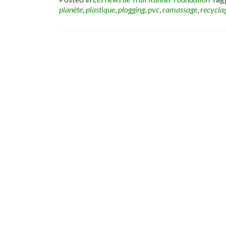
planète
,
plastique
,
plogging
,
pvc
,
ramassage
,
recycla
Posts
navigation