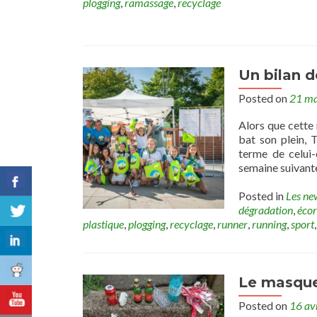
plogging
,
ramassage
,
recyclage
Un bilan d
Posted on
21 ma
Alors que cette
bat son plein, 
terme de celui
semaine suivante
Posted in
Les ne
dégradation
,
écor
plastique
,
plogging
,
recyclage
,
runner
,
running
,
sport
Le masque
Posted on
16 av