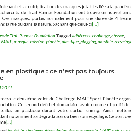
ntenant et la multiplication des masques jetables liée à la pandémi
dhérents de Trail Runner Foundation ont trouvé un nouvel enn
s. Ces masques, portés normalement pour une durée de 4 heure
ns la rue ou dans la nature. Sachant que celui-ci
[…]
ws de Trail Runner Foundation
Tagged
adhérents
,
challenge
,
chasse
,
,
MAIF
,
masque
,
mission
,
planète
,
plastique
,
plogging
,
possible
,
recyclag
le en plastique : ce n’est pas toujours
ue
il 2021
mera le deuxième volet du Challenge MAIF Sport Planète organ
undation. Ce second défi hebdomadaire avait comme objectif de f
eilles en plastique durant votre sortie running. Ainsi, metton
rdant notamment sa dégradation ou bien son recyclage. Ce sont des
mme
[…]
ged
bouteille
,
challenge
,
dégradation
,
écoresponsable
,
MAIF
,
nature
,
pe