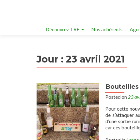
Découvrez TRF
Nos adhérents
Agen
Jour :
23 avril 2021
Bouteilles
Posted on
23 av
Pour cette nouv
de s’attaquer a
d’une sortie run
car ces bouteille
Posted in
Les ne