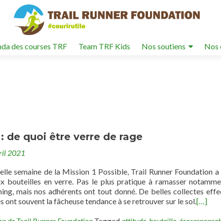
da des courses TRF
Team TRF Kids
Nos soutiens
Nos 
 : de quoi être verre de rage
ril 2021
elle semaine de la Mission 1 Possible, Trail Runner Foundation a
ux bouteilles en verre. Pas le plus pratique à ramasser notamme
ning, mais nos adhérents ont tout donné. De belles collectes effe
s ont souvent la fâcheuse tendance à se retrouver sur le sol.
[…]
ws de Trail Runner Foundation
Tagged
attitude
,
bouteille
,
écoresponsab