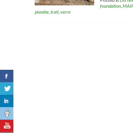
foundation
,
MAI
planète
,
trail
,
verre
Posts
navigation