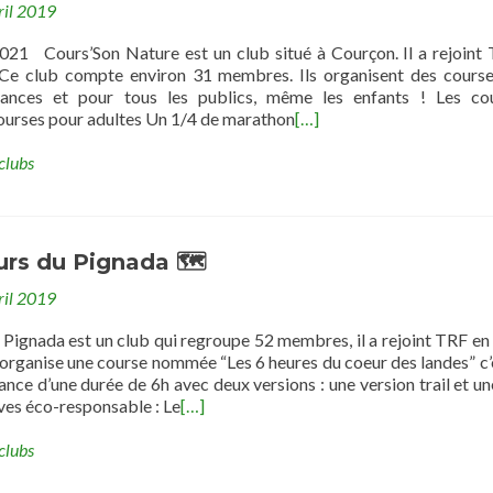
ril 2019
021 Cours’Son Nature est un club situé à Courçon. Il a rejoint
. Ce club compte environ 31 membres. Ils organisent des cours
stances et pour tous les publics, même les enfants ! Les co
ur adultes ​Un 1/4 de marathon
[…]
clubs
urs du Pignada 🗺
ril 2019
Pignada est un club qui regroupe 52 membres, il a rejoint TRF en 
 organise une course nommée “Les 6 heures du coeur des landes” c’
nce d’une durée de 6h avec deux versions : une version trail et un
ives éco-responsable : Le
[…]
clubs