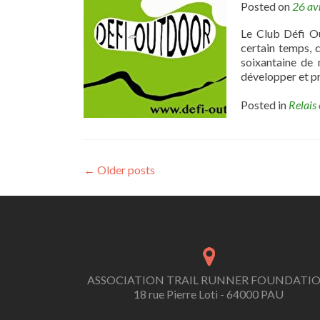
Posted on
26 av
Le Club Défi Ou
certain temps, 
soixantaine de 
développer et pr
Posted in
Relais 
Posts
←
Older posts
navigation
ASSOCIATION TRAIL RUNNER FOUNDATI
18 rue Pierre Loti - 64000 PAU