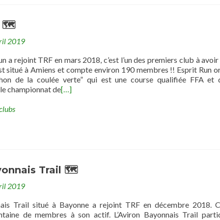
 🗺
ril 2019
un a rejoint TRF en mars 2018, c’est l’un des premiers club à avoir 
st situé à Amiens et compte environ 190 membres !! Esprit Run o
hon de la coulée verte” qui est une course qualifiée FFA et 
 le championnat de
[…]
clubs
onnais Trail 🗺
ril 2019
nais Trail situé à Bayonne a rejoint TRF en décembre 2018. 
taine de membres à son actif. L’Aviron Bayonnais Trail parti