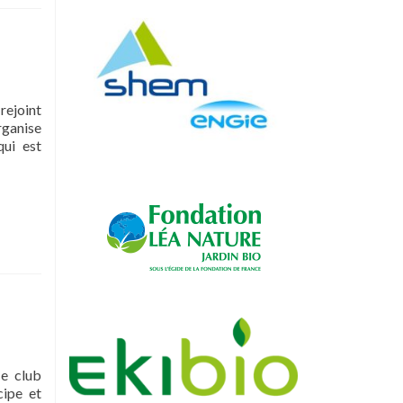
rejoint
rganise
qui est
Ce club
cipe et