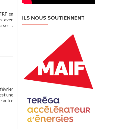
 TRF en
ILS NOUS SOUTIENNENT
es avec
urses :
février
est une
e autre