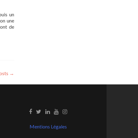
puis un
ron une
sont de
osts
→
Mentions Légales