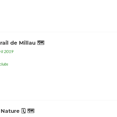
rail de Millau 🗺
ril 2019
clubs
Nature 🗓 🗺