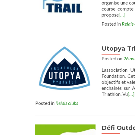
organise une co
course compte 
propose
[…]
Posted in
Relais 
Utopya Tri
Posted on
26 av
L’association 
Foundation. Ce
objectifs et val
enchaînés sur A
Triathlon. Vu
[…]
Posted in
Relais clubs
Défi Outd