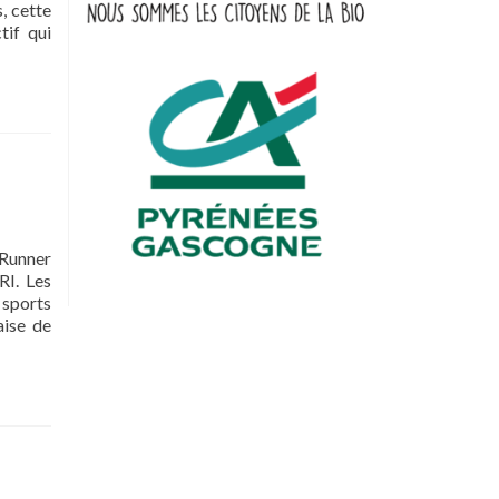
, cette
tif qui
 Runner
RI. Les
 sports
aise de