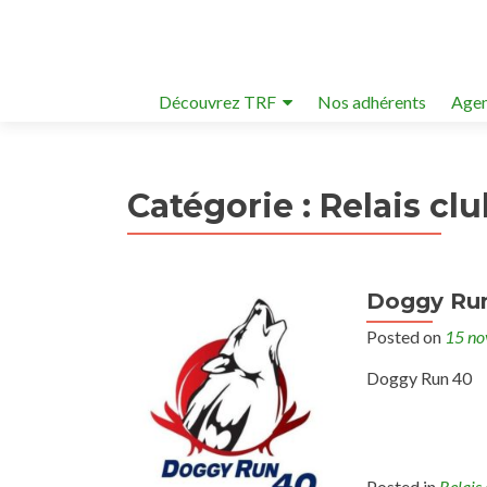
Découvrez TRF
Nos adhérents
Agen
Catégorie :
Relais cl
Doggy Run
Posted on
15 n
Doggy Run 40
Posted in
Relais 