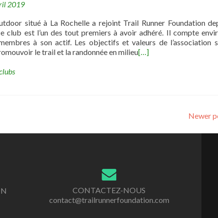
ril 2019
tdoor situé à La Rochelle a rejoint Trail Runner Foundation de
ce club est l’un des tout premiers à avoir adhéré. Il compte envi
membres à son actif. Les objectifs et valeurs de l’association 
omouvoir le trail et la randonnée en milieu
[…]
clubs
Newer p
CONTACTEZ-NOUS
ON
contact@trailrunnerfoundation.com