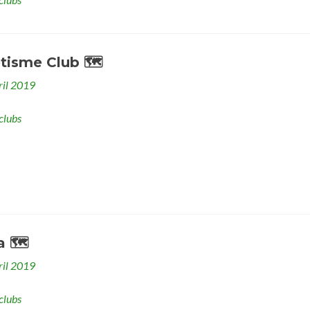
étisme Club 🗺
ril 2019
clubs
a 🗺
ril 2019
clubs