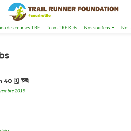
da des courses TRF
Team TRF Kids
Nos soutiens
Nos 
ubs
 40 🗓 🗺
ovembre 2019
clubs