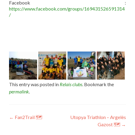
Facebook :
https://www.facebook.com/groups/169431526591314
/
This entry was posted in
Relais clubs
. Bookmark the
permalink
.
Post
←
Fan2Trail 🗺
Utopya Triathlon – Argelès
Gazost 🗺
→
navigation