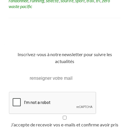
randonnée
,
running
,
sélectif
,
sourire
,
sport
,
trail
,
tri
,
zero
waste pacific
Posts
navigation
Inscrivez-vous à notre newsletter pour suivre les
actualités
J’accepte de recevoir vos e-mails et confirme avoir pris