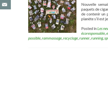
Nouvelle semai
paquets de cigar
de contenir un p
planète s’il est j
Posted in
Les ne
écoresponsable
,
possible
,
rammassage
,
recyclage
,
runner
,
running
,
sp
Posts
navigation