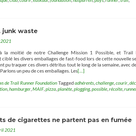
, junk waste
 2021
à la moitié de notre Challenge Mission 1 Possible, et Trail
 ciblé les divers emballages de fast-food lors de cette nouvelle s
t pu traquer ces divers détritus tout le long de la semaine, avec de
é. Parlons un peu de ces emballages. Les
[…]
ws de Trail Runner Foundation
Tagged
adhérents
,
challenge
,
courir
,
déc
tion
,
hamburger
,
MAIF
,
pizza
,
planète
,
plogging
,
possible
,
récolte
,
runne
ts de cigarettes ne partent pas en fumée
ril 2021