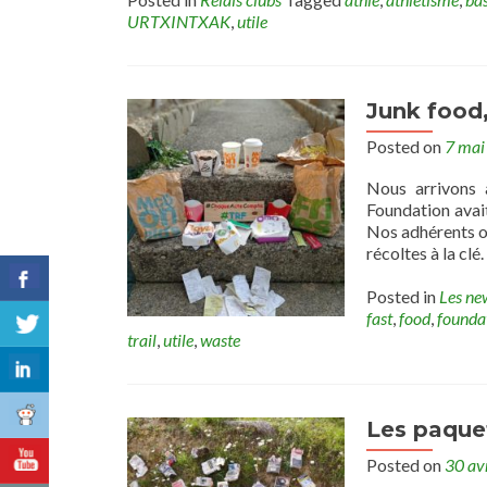
URTXINTXAK
,
utile
Junk food
Posted on
7 mai
Nous arrivons 
Foundation avait
Nos adhérents on
récoltes à la cl
Posted in
Les ne
fast
,
food
,
founda
trail
,
utile
,
waste
Les paque
Posted on
30 av