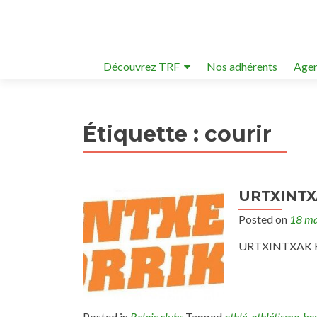
Découvrez TRF
Nos adhérents
Agen
Étiquette :
courir
URTXINTXA
Posted on
18 ma
URTXINTXAK Ha
Posted in
Relais clubs
Tagged
athlé
,
athlétisme
,
ba