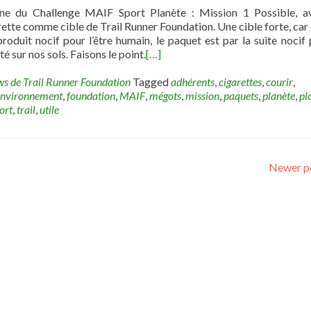
ne du Challenge MAIF Sport Planète : Mission 1 Possible, a
ette comme cible de Trail Runner Foundation. Une cible forte, car 
roduit nocif pour l’être humain, le paquet est par la suite nocif 
eté sur nos sols. Faisons le point.
[…]
ws de Trail Runner Foundation
Tagged
adhérents
,
cigarettes
,
courir
,
environnement
,
foundation
,
MAIF
,
mégots
,
mission
,
paquets
,
planète
,
pl
ort
,
trail
,
utile
Newer p