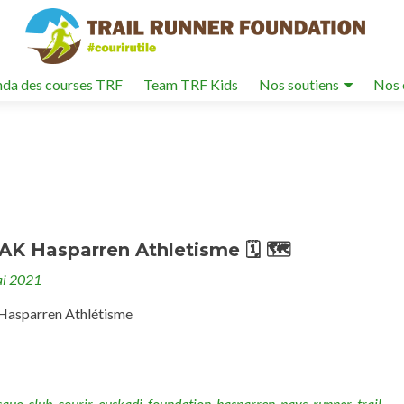
da des courses TRF
Team TRF Kids
Nos soutiens
Nos 
K Hasparren Athletisme 🗓 🗺
i 2021
sparren Athlétisme
sque
,
club
,
courir
,
euskadi
,
foundation
,
hasparren
,
pays
,
runner
,
trail
,