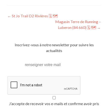
Post
←
St Jo Trail D2 Rivières 🗓 🗺
Magasin Terre de Running –
navigation
Luberon (84 660) 🗓 🗺
→
Inscrivez-vous à notre newsletter pour suivre les
actualités
J’accepte de recevoir vos e-mails et confirme avoir pris