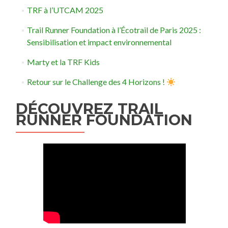
TRF à l’UTCAM 2025
Trail Runner Foundation à l’Écotrail de Paris 2025 :
Sensibilisation et impact environnemental
Marty et la TRF Kids
Retour sur le Challenge des 4 Horizons !
DÉCOUVREZ TRAIL
RUNNER FOUNDATION