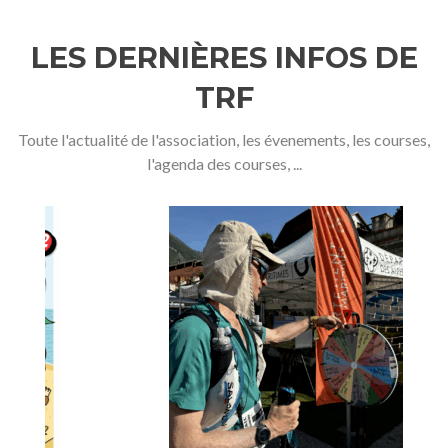
LES DERNIÈRES INFOS DE
TRF
Toute l'actualité de l'association, les évenements, les courses,
l'agenda des courses, ...
P
N
r
e
e
x
v
t
i
o
u
s